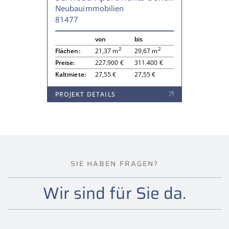
Neubauimmobilien
81477
von
bis
2
2
Flächen:
21,37 m
29,67 m
Preise:
227.900 €
311.400 €
Kaltmiete:
27,55 €
27,55 €
PROJEKT DETAILS
SIE HABEN FRAGEN?
Wir sind für Sie da.