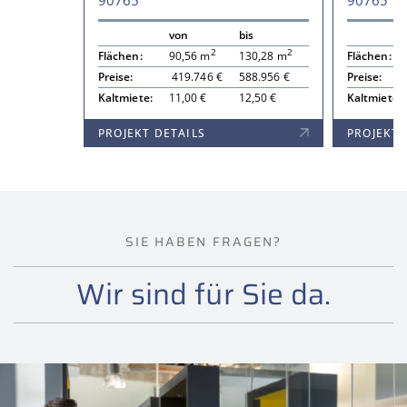
90765
90765
von
bis
2
2
Flächen:
90,56 m
130,28 m
Flächen:
Preise:
419.746 €
588.956 €
Preise:
Kaltmiete:
11,00 €
12,50 €
Kaltmiete:
PROJEKT DETAILS
PROJEKT 
SIE HABEN FRAGEN?
Wir sind für Sie da.